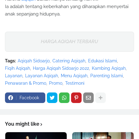
Ia adalah tentang keberkahan yang diharapkan menyertai
anak sepanjang hidupnya.
HARGA AQIQAH TERBARU
Tags:
Aqiqah Sidoarjo
Catering Aqiqah
Edukasi Islami
Fiqih Aqiqah
Harga Aqiqah Sidoarjo 2022
Kambing Aqiqah
Layanan
Layanan Aqiqah
Menu Aqiqah
Parenting Islami
Penawaran & Promo
Promo
Testimoni
Facebook
You might like