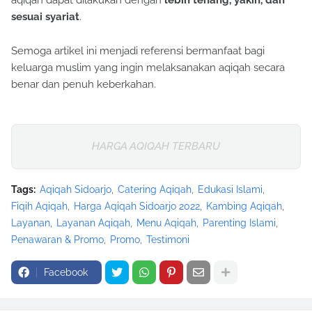
aqiqah dapat dilakukan dengan
lebih tenang, yakin, dan
sesuai syariat
.
Semoga artikel ini menjadi referensi bermanfaat bagi
keluarga muslim yang ingin melaksanakan aqiqah secara
benar dan penuh keberkahan.
HARGA AQIQAH TERBARU
Tags:
Aqiqah Sidoarjo
Catering Aqiqah
Edukasi Islami
Fiqih Aqiqah
Harga Aqiqah Sidoarjo 2022
Kambing Aqiqah
Layanan
Layanan Aqiqah
Menu Aqiqah
Parenting Islami
Penawaran & Promo
Promo
Testimoni
Facebook