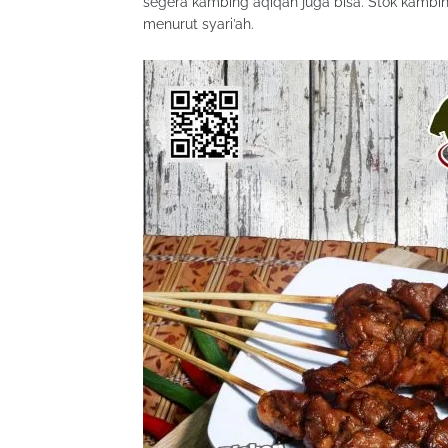
segera kambing aqiqah juga bisa. Stok kambin
menurut syari’ah.