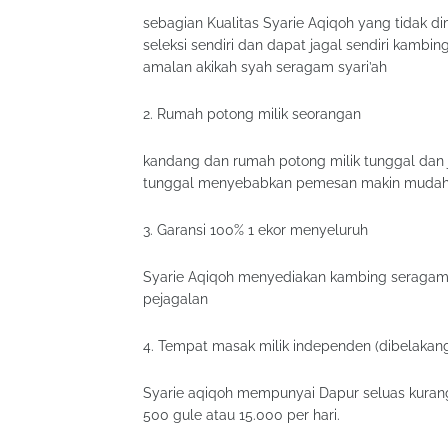
sebagian Kualitas Syarie Aqiqoh yang tidak d
seleksi sendiri dan dapat jagal sendiri kamb
amalan akikah syah seragam syari’ah
2. Rumah potong milik seorangan
kandang dan rumah potong milik tunggal dan 
tunggal menyebabkan pemesan makin mudah
3. Garansi 100% 1 ekor menyeluruh
Syarie Aqiqoh menyediakan kambing seragam u
pejagalan
4. Tempat masak milik independen (dibelakang
Syarie aqiqoh mempunyai Dapur seluas kuran
500 gule atau 15.000 per hari.