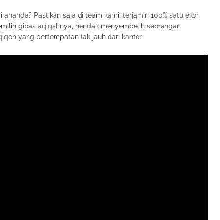
 ananda? Pastikan saja di team kami, terjamin 100% satu ekor
milih gibas aqiqahnya, hendak menyembelih seorangan
iqoh yang bertempatan tak jauh dari kantor.