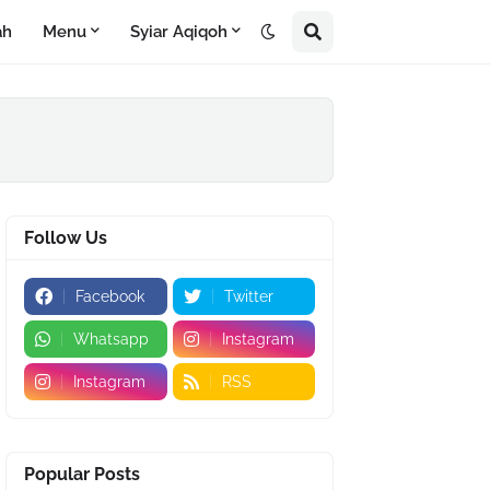
ah
Menu
Syiar Aqiqoh
Follow Us
Facebook
Twitter
Whatsapp
Instagram
Instagram
RSS
Popular Posts