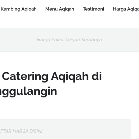
Kambing Aqiqah
Menu Aqiqah
Testimoni
Harga Aqiq
Harga Paket Aqiqah Surabaya
 Catering Aqiqah di
nggulangin
FTAR HARGA DISINI