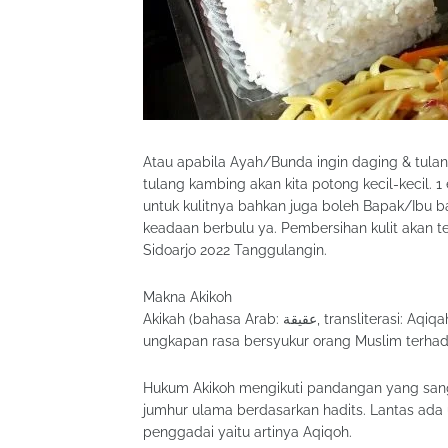
Atau apabila Ayah/Bunda ingin daging & tulan
tulang kambing akan kita potong kecil-kecil.
untuk kulitnya bahkan juga boleh Bapak/Ibu 
keadaan berbulu ya. Pembersihan kulit akan te
Sidoarjo 2022 Tanggulangin.
Makna Akikoh
Akikah (bahasa Arab: عقيقة, transliterasi: Aqiqah) yaitu pengorbanan kambing didalam syariat Islam, sebagai
ungkapan rasa bersyukur orang Muslim terhada
Hukum Akikoh mengikuti pandangan yang sang
jumhur ulama berdasarkan hadits. Lantas a
penggadai yaitu artinya Aqiqoh.