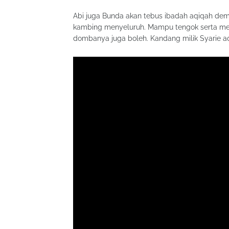
Abi juga Bunda akan tebus ibadah aqiqah demi
kambing menyeluruh. Mampu tengok serta me
dombanya juga boleh. Kandang milik Syarie aq