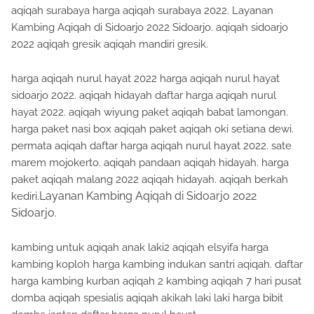
aqiqah surabaya harga aqiqah surabaya 2022. Layanan
Kambing Aqiqah di Sidoarjo 2022 Sidoarjo. aqiqah sidoarjo
2022 aqiqah gresik aqiqah mandiri gresik.
harga aqiqah nurul hayat 2022 harga aqiqah nurul hayat
sidoarjo 2022. aqiqah hidayah daftar harga aqiqah nurul
hayat 2022. aqiqah wiyung paket aqiqah babat lamongan.
harga paket nasi box aqiqah paket aqiqah oki setiana dewi.
permata aqiqah daftar harga aqiqah nurul hayat 2022. sate
marem mojokerto. aqiqah pandaan aqiqah hidayah. harga
paket aqiqah malang 2022 aqiqah hidayah. aqiqah berkah
Layanan Kambing Aqiqah di Sidoarjo 2022
kediri.
Sidoarjo.
kambing untuk aqiqah anak laki2 aqiqah elsyifa harga
kambing koploh harga kambing indukan santri aqiqah. daftar
harga kambing kurban aqiqah 2 kambing aqiqah 7 hari pusat
domba aqiqah spesialis aqiqah akikah laki laki harga bibit