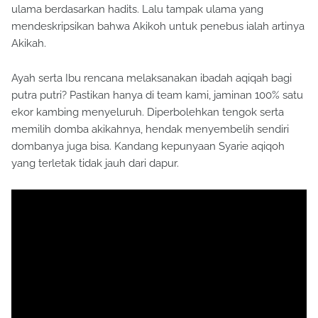
ulama berdasarkan hadits. Lalu tampak ulama yang
mendeskripsikan bahwa Akikoh untuk penebus ialah artinya
Akikah.
Ayah serta Ibu rencana melaksanakan ibadah aqiqah bagi
putra putri? Pastikan hanya di team kami, jaminan 100% satu
ekor kambing menyeluruh. Diperbolehkan tengok serta
memilih domba akikahnya, hendak menyembelih sendiri
dombanya juga bisa. Kandang kepunyaan Syarie aqiqoh
yang terletak tidak jauh dari dapur.