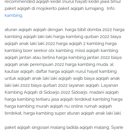
recommended aqiqah kediri (nurul hayat) kediri jawa timur
paket aqiqah di mojokerto paket aqiqah lumajang. Info
kambing
.
aturan aqiqah aqiqah dengan. harga bibit domba 2022 harga
kambing aqiqah laki laki harga kambing qurban 2022 biaya
aqiqah anak laki laki 2022 harga aqiqah 2 kambing harga
kambing boer seekor olx kambing. missi aqiqah kambing
aqiqah jantan atau betina harga kambing jantan 2022 biaya
aqiqah anak perempuan 2022 harga kambing muda. al
kautsar aqiqah. daftar harga aqiqah nurul hayat kambing
untuk aqiqah anak laki laki aqiqah wajib biaya aqiqah anak
laki laki 2022 biaya qurban 2022 layanan aqiqah. Layanan
Kambing Aqiqah di Sidoarjo 2022 Sidoarjo. madani aqiqah
harga kambing terbaru jasa aqiqah terdekat kambing harga
harga kambing murah aqiqah nu online rumah aqiqah
terdekat. harga kambing super aturan aqiqah anak laki laki.
paket aqiqah singosari malang ladida aqiqah malang. Syarie