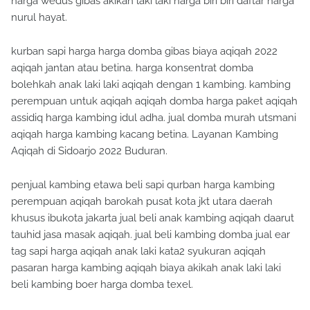
harga wedus gibas akikah laki laki harga biri biri daftar harga
nurul hayat.
kurban sapi harga harga domba gibas biaya aqiqah 2022
aqiqah jantan atau betina. harga konsentrat domba
bolehkah anak laki laki aqiqah dengan 1 kambing. kambing
perempuan untuk aqiqah aqiqah domba harga paket aqiqah
assidiq harga kambing idul adha. jual domba murah utsmani
aqiqah harga kambing kacang betina. Layanan Kambing
Aqiqah di Sidoarjo 2022 Buduran.
penjual kambing etawa beli sapi qurban harga kambing
perempuan aqiqah barokah pusat kota jkt utara daerah
khusus ibukota jakarta jual beli anak kambing aqiqah daarut
tauhid jasa masak aqiqah. jual beli kambing domba jual ear
tag sapi harga aqiqah anak laki kata2 syukuran aqiqah
pasaran harga kambing aqiqah biaya akikah anak laki laki
beli kambing boer harga domba texel.