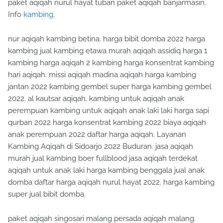
paket aqiqah nurul hayat tuban paket aqiqah banjarmasin.
Info
kambing
.
nur aqiqah kambing betina. harga bibit domba 2022 harga
kambing jual kambing etawa murah aqiqah assidiq harga 1
kambing harga aqiqah 2 kambing harga konsentrat kambing
hari aqiqah. missi aqiqah madina aqiqah harga kambing
jantan 2022 kambing gembel super harga kambing gembel
2022. al kautsar aqiqah. kambing untuk aqiqah anak
perempuan kambing untuk aqiqah anak laki laki harga sapi
qurban 2022 harga konsentrat kambing 2022 biaya aqiqah
anak perempuan 2022 daftar harga aqiqah. Layanan
Kambing Aqiqah di Sidoarjo 2022 Buduran. jasa aqiqah
murah jual kambing boer fullblood jasa aqiqah terdekat
aqiqah untuk anak laki harga kambing benggala jual anak
domba daftar harga aqiqah nurul hayat 2022. harga kambing
super jual bibit domba.
paket aqiqah singosari malang persada aqiqah malang.