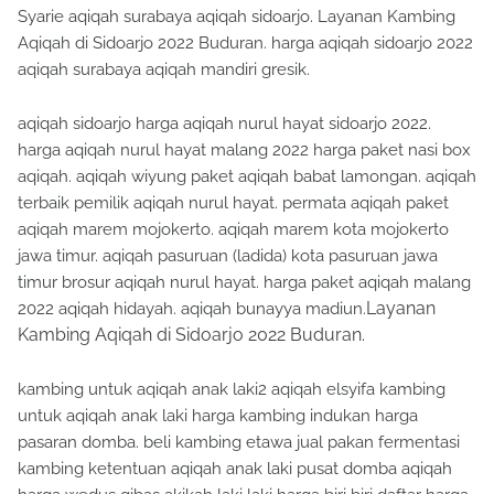
Syarie aqiqah surabaya aqiqah sidoarjo. Layanan Kambing
Aqiqah di Sidoarjo 2022 Buduran. harga aqiqah sidoarjo 2022
aqiqah surabaya aqiqah mandiri gresik.
aqiqah sidoarjo harga aqiqah nurul hayat sidoarjo 2022.
harga aqiqah nurul hayat malang 2022 harga paket nasi box
aqiqah. aqiqah wiyung paket aqiqah babat lamongan. aqiqah
terbaik pemilik aqiqah nurul hayat. permata aqiqah paket
aqiqah marem mojokerto. aqiqah marem kota mojokerto
jawa timur. aqiqah pasuruan (ladida) kota pasuruan jawa
timur brosur aqiqah nurul hayat. harga paket aqiqah malang
Layanan
2022 aqiqah hidayah. aqiqah bunayya madiun.
Kambing Aqiqah di Sidoarjo 2022 Buduran.
kambing untuk aqiqah anak laki2 aqiqah elsyifa kambing
untuk aqiqah anak laki harga kambing indukan harga
pasaran domba. beli kambing etawa jual pakan fermentasi
kambing ketentuan aqiqah anak laki pusat domba aqiqah