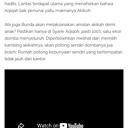
hadits. Lantas terdapat ulama yang menafsirkan bahwa
Aqiqah bak penunai yaitu maknanya Akikoh.
Abi juga Bunda akan melaksanakan amalan akikah demi
anak? Pastikan hanya di Syarie Aqiqoh, pasti 100% satu ekor
domba menyeluruh. Diperbolehkan melihat dan memilih
kambing akikahnya, akan potong sendiri dombanya jua
boleh. Rumah potong kepunyaan sendiri yang bertempatan
tidak jauh dari kantor.