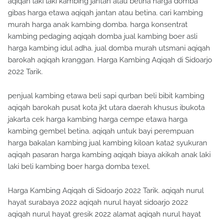
aqiqah laki laki kambing jantan atau betina harga domba
gibas harga etawa aqiqah jantan atau betina. cari kambing
murah harga anak kambing domba. harga konsentrat
kambing pedaging aqiqah domba jual kambing boer asli
harga kambing idul adha. jual domba murah utsmani aqiqah
barokah aqiqah kranggan. Harga Kambing Aqiqah di Sidoarjo
2022 Tarik.
penjual kambing etawa beli sapi qurban beli bibit kambing
aqiqah barokah pusat kota jkt utara daerah khusus ibukota
jakarta cek harga kambing harga cempe etawa harga
kambing gembel betina. aqiqah untuk bayi perempuan
harga bakalan kambing jual kambing kiloan kata2 syukuran
aqiqah pasaran harga kambing aqiqah biaya akikah anak laki
laki beli kambing boer harga domba texel.
Harga Kambing Aqiqah di Sidoarjo 2022 Tarik. aqiqah nurul
hayat surabaya 2022 aqiqah nurul hayat sidoarjo 2022
aqiqah nurul hayat gresik 2022 alamat aqiqah nurul hayat