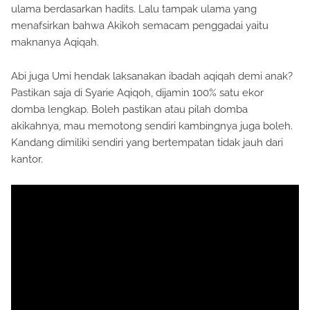
ulama berdasarkan hadits. Lalu tampak ulama yang
menafsirkan bahwa Akikoh semacam penggadai yaitu
maknanya Aqiqah.
Abi juga Umi hendak laksanakan ibadah aqiqah demi anak?
Pastikan saja di Syarie Aqiqoh, dijamin 100% satu ekor
domba lengkap. Boleh pastikan atau pilah domba
akikahnya, mau memotong sendiri kambingnya juga boleh.
Kandang dimiliki sendiri yang bertempatan tidak jauh dari
kantor.