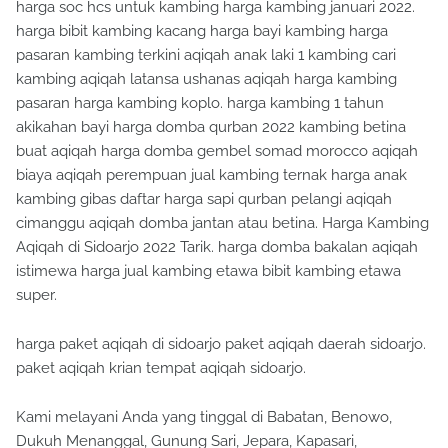
harga soc hcs untuk kambing harga kambing januari 2022.
harga bibit kambing kacang harga bayi kambing harga
pasaran kambing terkini aqiqah anak laki 1 kambing cari
kambing aqiqah latansa ushanas aqiqah harga kambing
pasaran harga kambing koplo. harga kambing 1 tahun
akikahan bayi harga domba qurban 2022 kambing betina
buat aqiqah harga domba gembel somad morocco aqiqah
biaya aqiqah perempuan jual kambing ternak harga anak
kambing gibas daftar harga sapi qurban pelangi aqiqah
cimanggu aqiqah domba jantan atau betina. Harga Kambing
Aqiqah di Sidoarjo 2022 Tarik. harga domba bakalan aqiqah
istimewa harga jual kambing etawa bibit kambing etawa
super.
harga paket aqiqah di sidoarjo paket aqiqah daerah sidoarjo.
paket aqiqah krian tempat aqiqah sidoarjo.
Kami melayani Anda yang tinggal di Babatan, Benowo,
Dukuh Menanggal, Gunung Sari, Jepara, Kapasari,