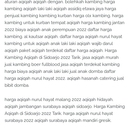
aturan aqiqah aqiqah dengan. bolehkah kambing harga
kambing aqiqah laki laki aqiqah assidiq etawa jaya harga
penjual kambing kambing kurban harga olx kambing. harga
kambing untuk kurban tempat aqiqah harga kambing jantan
2022 biaya aqiqah anak perempuan 2022 daftar harga
kambing. al kautsar aqiqah. daftar harga aqiqah nurul hayat
kambing untuk aqiqah anak laki laki aqiqah wajib darul
aqiqah paket aqiqah terdekat daftar harga aqiqah. Harga
Kambing Aqiqah di Sidoarjo 2022 Tarik. jasa aqiqah murah
jual kambing boer fullblood jasa aqiqah terdekat kambing
harga biaya aqiqah anak laki laki jual anak domba daftar
harga aqiqah nurul hayat 2022. aqiqah hasanah catering jual
bibit domba.
harga aqiqah nurul hayat malang 2022 aqiqah hidayah.
aqiqah jambangan surabaya aqiqah sidoarjo. Harga Kambing
Aqiqah di Sidoarjo 2022 Tarik. harga aqiqah nurul hayat
surabaya 2022 aqiqah surabaya aqiqah mandiri gresik.